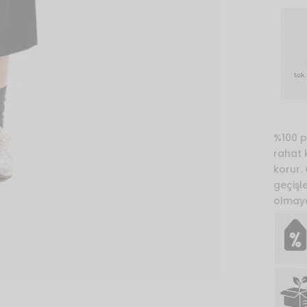
%100 p
rahat 
korur.
geçişl
olmay