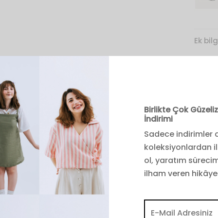
Ek bilg
Share
Birlikte Çok Güzel
İndirimi
Sadece indirimler d
nasıl karar verebilirim?
koleksiyonlardan i
ol, yaratım sürecim
iysiler, tamamen bedeni saran bir görünüm yaratmak için tasarl
ilham veren hikâye
en seçimini göğüs, bel veya kalça ölçülerinize göre yapabilirsi
e, 32 ile 50 arasında geniş bir beden skalası sunuyoruz.
1, Bel:91 Basen:117 / 1.72 boyunda) 42 giyiyor.Bu beden İrem ü