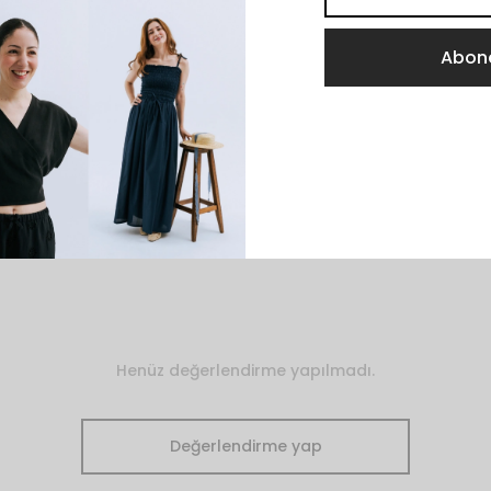
lebileceği gibi üzerine tam oturan/daha dar bir silüet çiziyor
örünüm için bir büyük beden tercih edilebilir.
ü uzatmak için nasıl bakım yapmalıyım?
zaman kargolanır?
e sorabilirim?
Henüz değerlendirme yapılmadı.
Değerlendirme yap