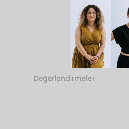
fotoğrafta görü
bol/rahat bir g
Ürünün ömrün
Siparişim ne 
Sorularımı kim
Değerlendirmeler