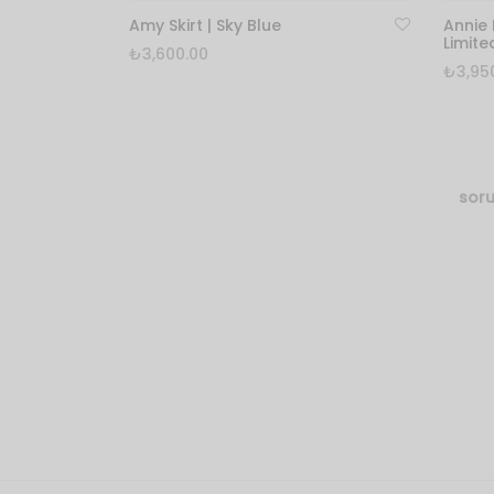
Amy Skirt | Sky Blue
Annie 
Limite
₺
3,600.00
₺
3,95
Bu
Seçenekler
Seçen
ürünün
32
34
36
38
birden
1 (
fazla
40
42
44
46
varyasyonu
3 (
soru
48
50
52
var.
5 (
Seçenekler
Clear
ürün
Clear
sayfasından
seçilebilir