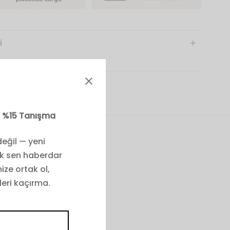
i
iz %15 Tanışma
eğil — yeni
lk sen haberdar
ize ortak ol,
anmıştır. Giysi
leri kaçırma.
niz. “Fit to
zerinde