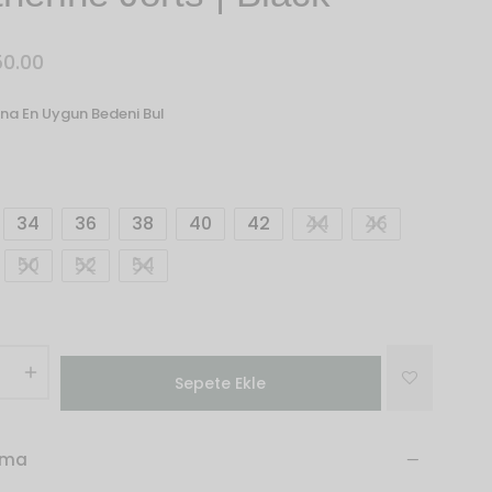
50.00
na En Uygun Bedeni Bul
34
36
38
40
42
44
46
50
52
54
Sepete Ekle
ama