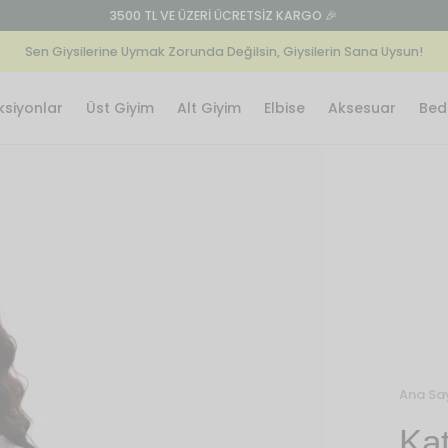
3500 TL VE ÜZERİ ÜCRETSİZ KARGO 🎉
Sen Giysilerine Uymak Zorunda Değilsin, Giysilerin Sana Uysun!
ksiyonlar
Üst Giyim
Alt Giyim
Elbise
Aksesuar
Bede
Ana Sa
Kat