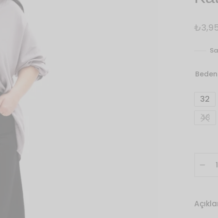
₺
3,9
Sa
Beden
32
48
Açıkl