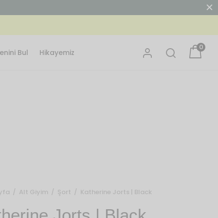
0
nini Bul
Hikayemiz
yfa
/
Alt Giyim
/
Şort
/
Katherine Jorts | Black
herine Jorts | Black