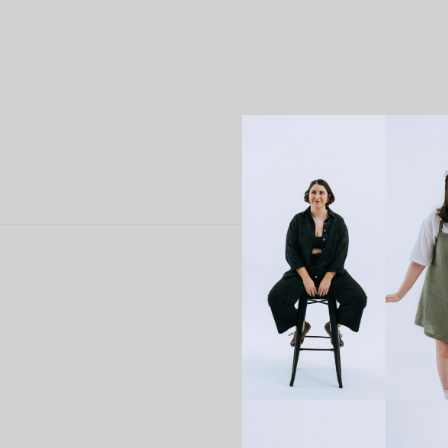
Doğru bedene 
“Fit to Size” g
türüne göre bed
Size” giysilerd
İrem (Göğüs: 10