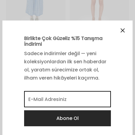
Ürünler
t
₺
1,200.00
E
+
SEPETE EKLE
Bu
ürünün
birden
Leyla Blouse │ Sage
Leyla Blouse │ Terra │
fazla
Limited
varyasyonu
₺
2,800.00
Birlikte Çok Güzeliz %15 Tanışma
₺
2,800.00
var.
İndirimi
Seçenekler
Sadece indirimler değil — yeni
ürün
koleksiyonlardan ilk sen haberdar
sayfasından
seçilebilir
ol, yaratım sürecimize ortak ol,
ilham veren hikâyeleri kaçırma.