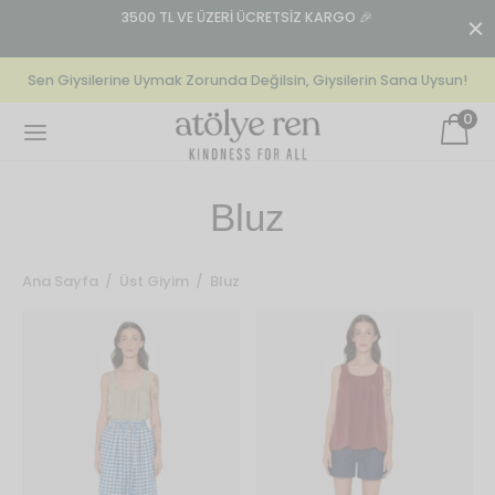
n:
3500 TL VE ÜZERİ ÜCRETSİZ KARGO 🎉
T
Sen Giysilerine Uymak Zorunda Değilsin, Giysilerin Sana Uysun!
0
Back
Back
Back
Bluz
EKSIYONLAR
GIYIM
GIYIM
Ana Sayfa
/
Üst Giyim
/
Bluz
our La Mer
lek
olon
lovely) Mistakes
n’s Specials
t
cs
Halter Tank | Grey