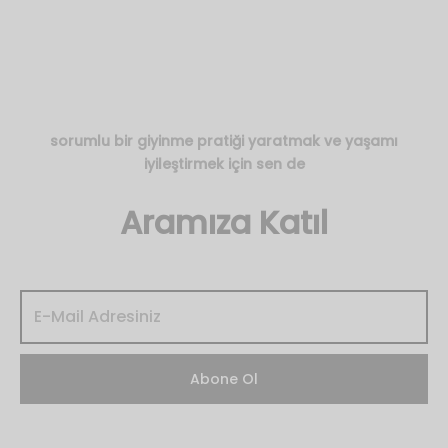
fiyat:
andaki
₺2,850.00.
fiyat:
₺1,710.00
sorumlu bir giyinme pratiği yaratmak ve yaşamı
iyileştirmek için sen de
Aramıza Katıl