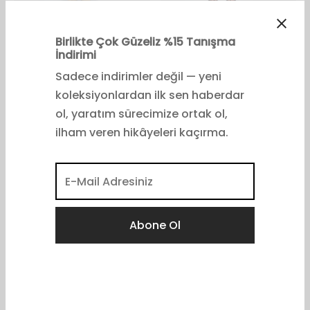
Leyla Maxi Dress │ Navy
Leyla Blouse │ Terra │
Limited
₺
4,950.00
₺
2,800.00
Birlikte Çok Güzeliz %15 Tanışma
İndirimi
Sadece indirimler değil — yeni
koleksiyonlardan ilk sen haberdar
ol, yaratım sürecimize ortak ol,
ilham veren hikâyeleri kaçırma.
Louise Mini Wrap Skirt |
Donna Pants | Toprak
Indigo Garden | Limited
₺
4,200.00