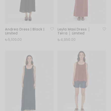
Ürünler
t
₺
1,300.00
+
SEPETE EKLE
Bu
ürünün
birden
Andrea Dress | Black |
Leyla Maxi Dress │
fazla
Limited
Terra │ Limited
varyasyonu
₺
5,100.00
₺
4,950.00
var.
Seçenekler
ürün
sayfasından
seçilebilir