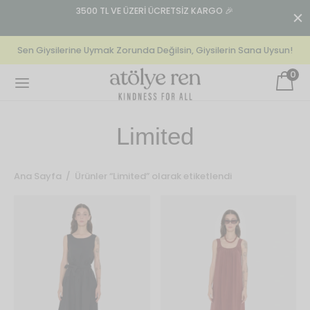
n:
3500 TL VE ÜZERİ ÜCRETSİZ KARGO 🎉
T
Sen Giysilerine Uymak Zorunda Değilsin, Giysilerin Sana Uysun!
0
Back
Back
Back
Limited
EKSIYONLAR
GIYIM
GIYIM
Ana Sayfa
/
Ürünler “Limited” olarak etiketlendi
our La Mer
lek
olon
lovely) Mistakes
n’s Specials
t
cs
Baby Tee | Berry