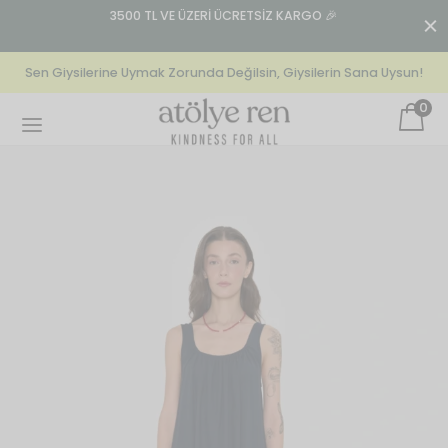
n:
3500 TL VE ÜZERİ ÜCRETSİZ KARGO 🎉
T
Sen Giysilerine Uymak Zorunda Değilsin, Giysilerin Sana Uysun!
0
Back
Back
Back
EKSIYONLAR
GIYIM
GIYIM
our La Mer
lek
olon
lovely) Mistakes
n’s Specials
t
Kindness For All | Crop T-
cs
Shirt