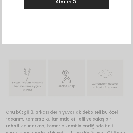
ilham veren hikâyeleri kaçırma.
Favorilere Ekle
Açıklama
Önü büzgülü, arkası derin yuvarlak dekolteli bu özel
tasarım, kemersiz kullanımda efil efil ve salaş bir
rahatlık sunarken; kemerle kombinlendiğinde beli
vurgulayan modern bir şehir stiline dönüşüyor. Gizli yan