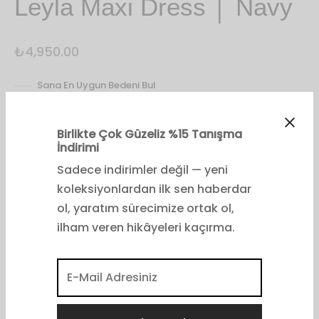
Leyla Maxi Dress │ Navy
₺
4,950.00
Sana En Uygun Bedeni Bul
Beden
1 (32-34-36)
2 (36-38)
3 (40-42)
4 (44-46)
5 (48-50)
Birlikte Çok Güzeliz %15 Tanışma
İndirimi
Sadece indirimler değil — yeni
koleksiyonlardan ilk sen haberdar
ol, yaratım sürecimize ortak ol,
Sepete Ekle