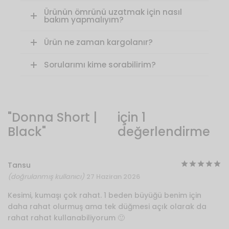
Ürünün ömrünü uzatmak için nasıl
bakım yapmalıyım?
Ürün ne zaman kargolanır?
Sorularımı kime sorabilirim?
Donna Short |
için 1
Black
değerlendirme
5
Tansu
(doğrulanmış kullanıcı)
27 Haziran 2026
Kesimi, kumaşı çok rahat. 1 beden büyüğü benim için
daha rahat olurmuş ama tek düğmesi açık olarak da
rahat rahat kullanabiliyorum 🙂