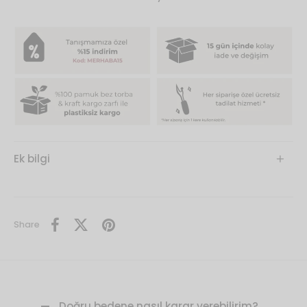
Ek bilgi
Share
Doğru bedene nasıl karar verebilirim?