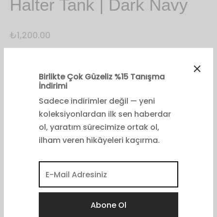
Halter Tank | Dark Navy
₺
1,200.00
Sana En Uygun Bedeni Bul
Beden
1 (32-34-36)
2 (36-38)
3 (40-42)
4 (44-46)
5 (48-50)
Birlikte Çok Güzeliz %15 Tanışma
İndirimi
Sadece indirimler değil — yeni
koleksiyonlardan ilk sen haberdar
ol, yaratım sürecimize ortak ol,
Sepete Ekle
ilham veren hikâyeleri kaçırma.