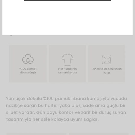
Favorilere Ekle
Açıklama
Yumuşak dokulu %100 pamuk ribana kumaşıyla vücudu
nazikçe saran bu halter yaka bluz, sade ama güçlü bir
siluet yaratır. Gün boyu konfor ve zarif bir duruş sunan
tasarımıyla her stile kolayca uyum sağlar.