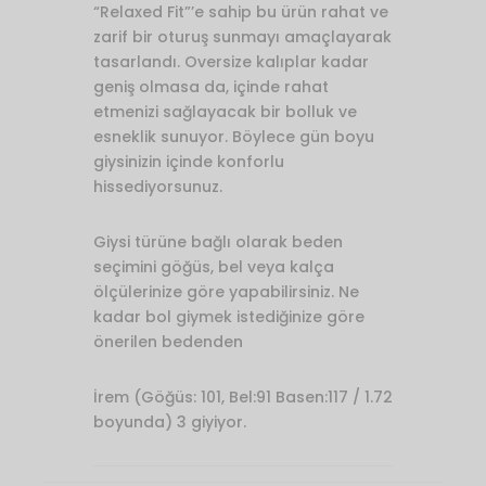
“Relaxed Fit”’e sahip bu ürün rahat ve
zarif bir oturuş sunmayı amaçlayarak
tasarlandı. Oversize kalıplar kadar
geniş olmasa da, içinde rahat
etmenizi sağlayacak bir bolluk ve
esneklik sunuyor. Böylece gün boyu
giysinizin içinde konforlu
hissediyorsunuz.
Giysi türüne bağlı olarak beden
seçimini göğüs, bel veya kalça
ölçülerinize göre yapabilirsiniz. Ne
kadar bol giymek istediğinize göre
önerilen bedenden
İrem (Göğüs: 101, Bel:91 Basen:117 / 1.72
boyunda) 3 giyiyor.