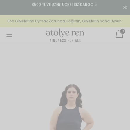
n:
3500 TL VE ÜZERİ ÜCRETSİZ KARGO 🎉
T
Sen Giysilerine Uymak Zorunda Değilsin, Giysilerin Sana Uysun!
0
Back
Back
Back
EKSIYONLAR
GIYIM
GIYIM
our La Mer
lek
olon
lovely) Mistakes
n’s Specials
t
Kindness For All | 
cs
erry
Shirt