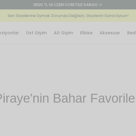
Tanısa
Sen Giysilerine Uymak Zorunda Değilsin, Giysilerin Sana Uysun!
ksiyonlar
Üst Giyim
Alt Giyim
Elbise
Aksesuar
Bede
iraye'nin Bahar Favorile