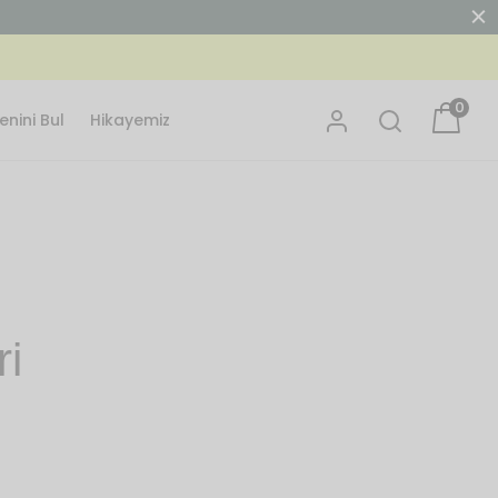
n çok seversin İlk Siparişte %15 İndirim için Kodu Kullan: MERHABA15
0
nini Bul
Hikayemiz
ri