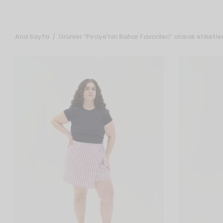
Ana Sayfa
/
Ürünler “Piraye'nin Bahar Favorileri” olarak etiketle