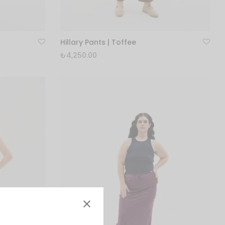
Hillary Pants | Toffee
₺
4,250.00
Bu
Seçenekler
ürünün
-42)
32
34
36
38
40
birden
fazla
48-50)
42
44
46
48
50
varyasyonu
52
54
var.
Seçenekler
Clear
ürün
sayfasından
seçilebilir