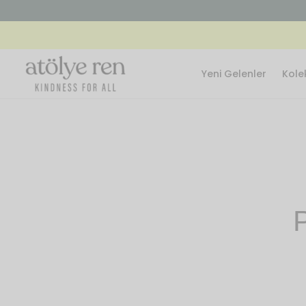
RETSİZ KARGO 🎉
Yeni Gelenler
Kole
P