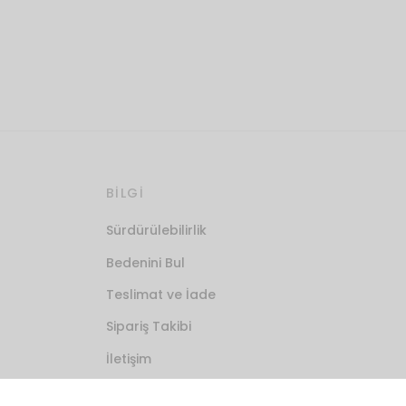
seçilebilir
s
BİLGİ
Sürdürülebilirlik
Bedenini Bul
Teslimat ve İade
Sipariş Takibi
İletişim
Tadilat/Değişim/İade Talebi