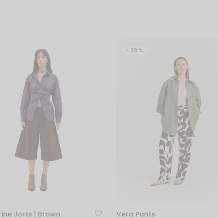
-
38
%
ine Jorts | Brown
Vera Pants