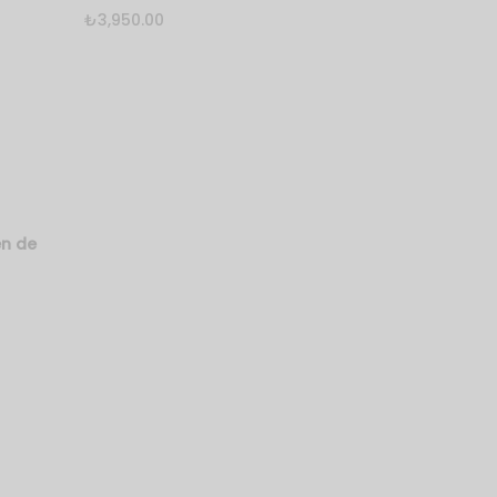
daki
₺
3,950.00
Bu
Seçenekler
ürünün
.00.
38)
32
34
36
38
birden
fazla
40
42
44
46
varyasyonu
48
50
52
54
var.
Seçenekler
Clear
ürün
en de
sayfasından
seçilebilir