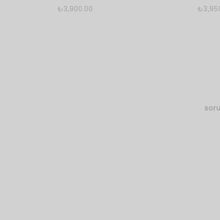
₺
3,900.00
₺
3,95
Bu
Seçenekler
Seçen
ürünün
32
34
36
38
32
birden
fazla
40
42
44
46
40
varyasyonu
48
50
52
54
48
var.
Seçenekler
Clear
Clear
ürün
soru
sayfasından
seçilebilir