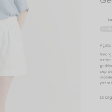
Sa
Bu ür
Açıkl
Georgi
astarı
getiriy
cep det
alabile
yaz sti
Ek bilg