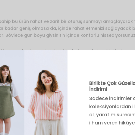
 sahip bu ürün rahat ve zarif bir oturuş sunmayı amaçlayarak 
ar kadar geniş olmasa da, içinde rahat etmenizi sağlayacak bi
r. Böylece gün boyu giysinizin içinde konforlu hissediyorsunuz
ğlı olarak beden seçimini göğüs, bel veya kalça ölçülerinize 
 Ne kadar bol giymek istediğinize göre önerilen bedenden bir 
im yapmanıza olanak tanır.
 Bel:67 Basen:93 / 1.62 boyunda) 1 beden giyiyor.
Birlikte Çok Güzel
İndirimi
m
Sadece indirimler d
koleksiyonlardan i
ade
ol, yaratım sürecim
işim
ilham veren hikâye