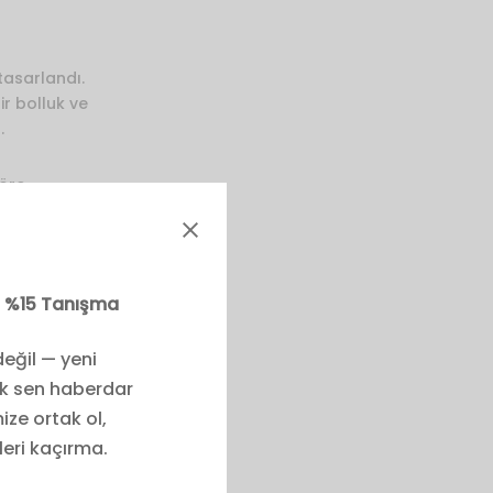
tasarlandı.
r bolluk ve
.
göre
beden büyük
iz %15 Tanışma
eğil — yeni
lk sen haberdar
ize ortak ol,
leri kaçırma.