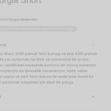
na En Uygun Bedeni Bul
ün şu anda stokta yok veya mevcut değil.
ama
a Short, %100 pamuk fisto kumaşı ve yine %100 pamuk
 ile yaz aylarında ferahlık ve romantizmi bir araya
or. Lastikli beli sayesinde konforlu bir oturuş sunarken,
aylarıyla da işlevsellik kazandırıyor. Hafif, nefes
n yapısı ve zarif fisto dokusu ile sade ama özenli bir
li yaratmak isteyenler için ideal bir parça.
i