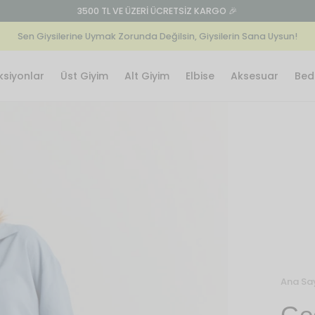
3500 TL VE ÜZERİ ÜCRETSİZ KARGO 🎉
Sen Giysilerine Uymak Zorunda Değilsin, Giysilerin Sana Uysun!
ksiyonlar
Üst Giyim
Alt Giyim
Elbise
Aksesuar
Bede
Ana Sa
Ge