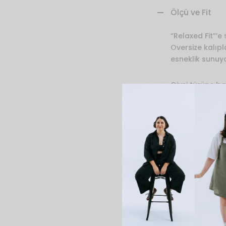
Ölçü ve Fit
“Relaxed Fit”’e
Oversize kalıpl
esneklik sunuyo
Giysi türüne ba
yapabilirsiniz.
veya küçük seç
Nur (Göğüs: 78,
İçerik ve Bakı
Teslimat ve İ
Destek ve İlet