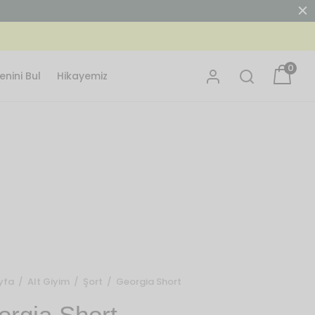
0
nini Bul
Hikayemiz
yfa
/
Alt Giyim
/
Şort
/
Georgia Short
orgia Short