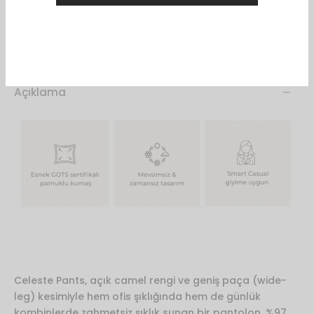
Favorilere Ekle
Açıklama
Celeste Pants, açık camel rengi ve geniş paça (wide-
leg) kesimiyle hem ofis şıklığında hem de günlük
kombinlerde zahmetsiz şıklık sunan bir pantolon. %97