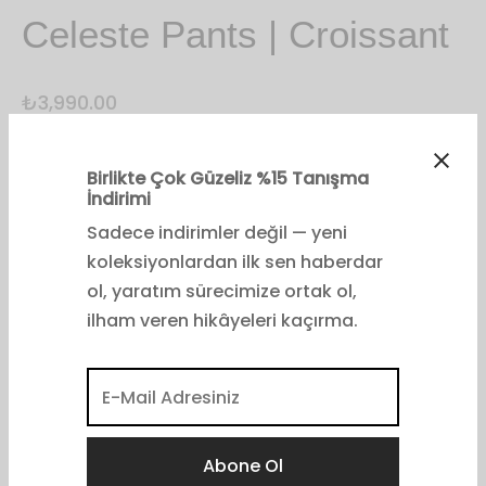
Celeste Pants | Croissant
₺
3,990.00
Sana En Uygun Bedeni Bul
Beden
1 (32-34-36)
2 (36-38)
3 (40-42)
4 (44-46)
5 (48-50)
Birlikte Çok Güzeliz %15 Tanışma
İndirimi
Sadece indirimler değil — yeni
koleksiyonlardan ilk sen haberdar
ol, yaratım sürecimize ortak ol,
ilham veren hikâyeleri kaçırma.
Sepete Ekle