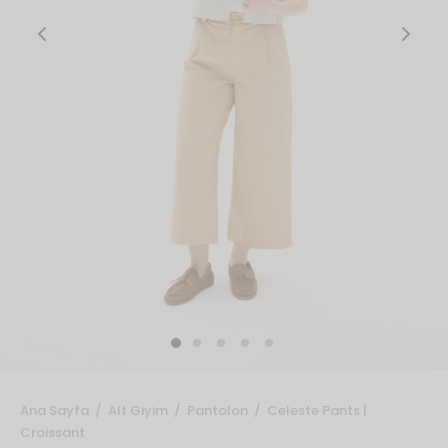
Ürünler
t
₺
1,200.00
+
SEPETE EKLE
Bu
ürünün
birden
fazla
varyasyonu
var.
Seçenekler
ürün
sayfasından
seçilebilir
Ana Sayfa
/
Alt Giyim
/
Pantolon
/
Celeste Pants |
Croissant