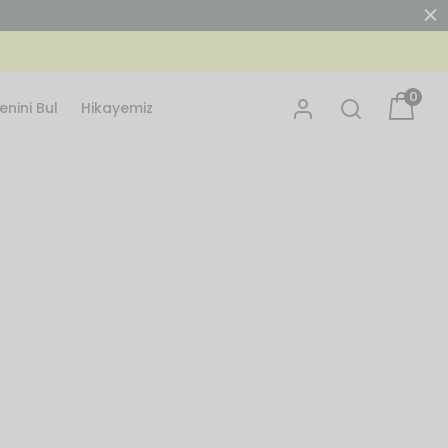
n Kodu Kullan: MERHABA15
0
nini Bul
Hikayemiz