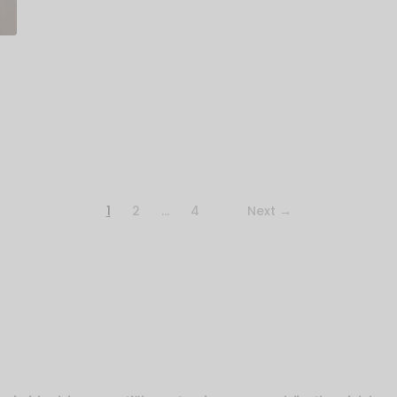
1
2
…
4
Next →