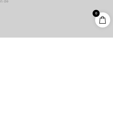
en de
0