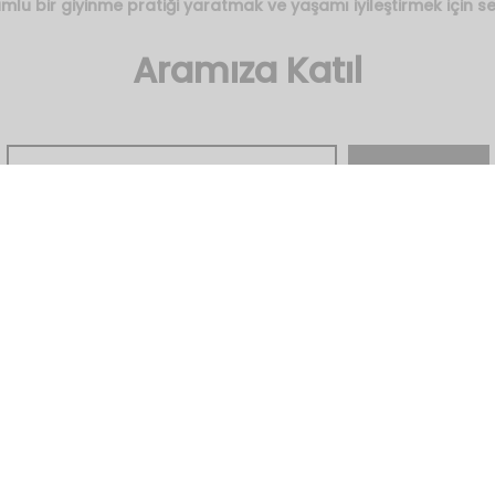
mlu bir giyinme pratiği yaratmak ve yaşamı iyileştirmek için s
Aramıza Katıl