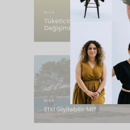
BLOG
Tüketicinin Gücü:
Değişimin Öznesi Olmak
BLOG
Etki Giyilebilir Mi?