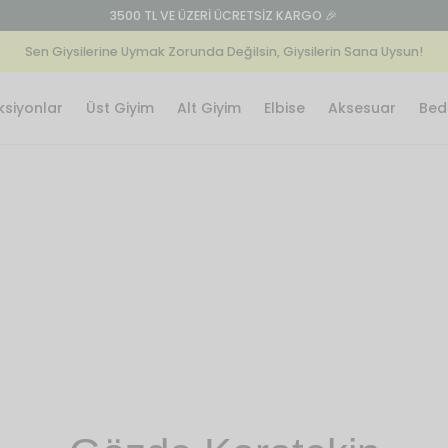
Tanısan çok seversin İlk Siparişte %15 İndirim içi
Sen Giysilerine Uymak Zorunda Değilsin, Giysilerin Sana Uysun!
ksiyonlar
Üst Giyim
Alt Giyim
Elbise
Aksesuar
Bede