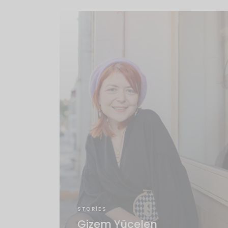
STORIES
Gizem Yücelen