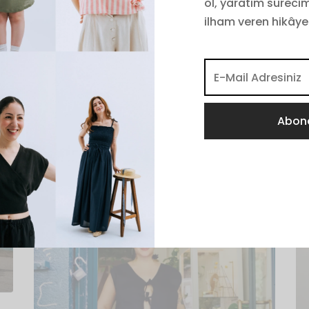
ol, yaratım sürecim
ilham veren hikâye
BLOG
Dünyayı Kurtarmak
Haddimize mi?