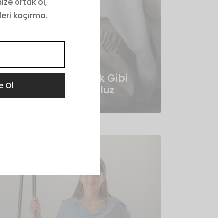
ize ortak ol,
leri kaçırma.
BLOG
Tasarıma Yolculuk Gibi
Bakmak : Ursula Bluz