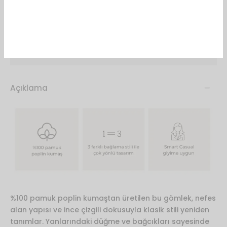
Sepete Ekle
Favorilere Ekle
Açıklama
%100 pamuk poplin kumaştan üretilen bu gömlek, nefes
alan yapısı ve ince çizgili dokusuyla klasik stili yeniden
tanımlar. Yanlarındaki düğme ve bağcıkları sayesinde