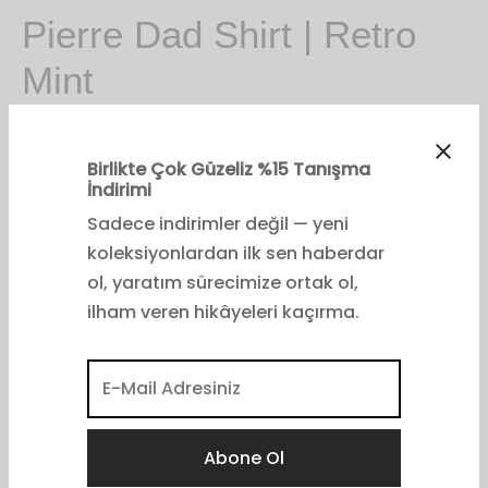
Pierre Dad Shirt | Retro
Mint
₺
3,900.00
Sana En Uygun Bedeni Bul
Beden
OS- (32-36)
OS (36-42)
OS+ (42-46)
Birlikte Çok Güzeliz %15 Tanışma
İndirimi
OS++ (48-50)
Sadece indirimler değil — yeni
koleksiyonlardan ilk sen haberdar
ol, yaratım sürecimize ortak ol,
ilham veren hikâyeleri kaçırma.