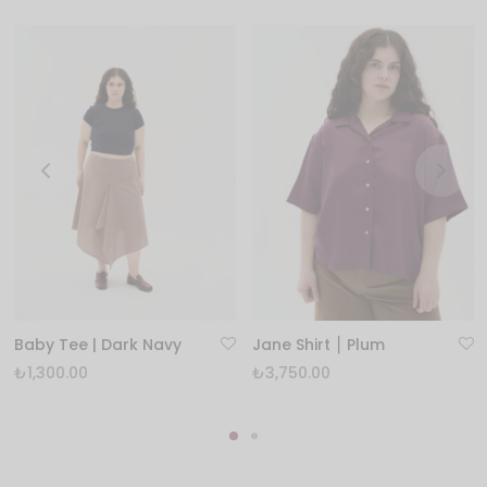
Baby Tee | Dark Navy
Jane Shirt ⎮ Plum
₺
1,300.00
₺
3,750.00
.00