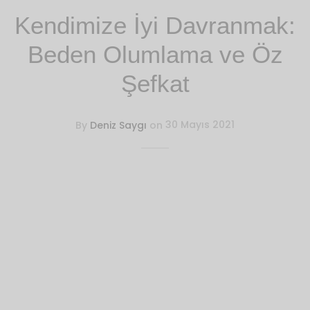
Ürünler
t
₺
1,300.00
+
SEPETE EKLE
Kendimize İyi Davranmak:
Bu
Beden Olumlama ve Öz
ürünün
birden
Şefkat
fazla
varyasyonu
var.
By
Deniz Saygı
on
30 Mayıs 2021
Seçenekler
ürün
sayfasından
seçilebilir