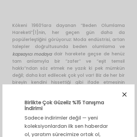
Kökeni 1960’lara dayanan ‘’Beden Olumlama
Hareketi’’[1]nin, her geçen gün daha da
popülerleştiğini görüyoruz: Moda endüstrisi, artan
talepler doğrultusunda beden olumlama ve
kapsayıcı modaya
dair harekete geçse de henüz
tam anlamıyla bir ‘’zafer’’ ve ‘’eşit temsil
hakkı’’ndan söz etmek ne yazık ki pek mümkün
değil; daha kat edilecek çok yol var! Biz de her bir
bireyin kendini hissettiği gibi ifade etmesinin
gerekliliğine inanıyor ve her bedeni özgün hali ile
önemseyerek, gözeterek ve kutlayarak moda
tasarımına kapsayıcı bir bakış ile yaklaşıyoruz.
Savunduğumuz felsefenin temelinde bedenimizle
şefkatli bir ilişki kurmak ve onunla iyi hissetmek yer
alıyor.