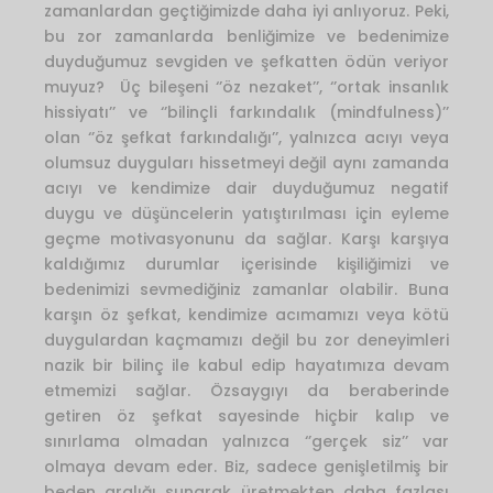
zamanlardan geçtiğimizde daha iyi anlıyoruz. Peki,
bu zor zamanlarda benliğimize ve bedenimize
duyduğumuz sevgiden ve şefkatten ödün veriyor
muyuz? Üç bileşeni ‘’öz nezaket’’, ‘’ortak insanlık
hissiyatı’’ ve ‘’bilinçli farkındalık (mindfulness)’’
olan ‘’öz şefkat farkındalığı’’, yalnızca acıyı veya
olumsuz duyguları hissetmeyi değil aynı zamanda
acıyı ve kendimize dair duyduğumuz negatif
duygu ve düşüncelerin yatıştırılması için eyleme
geçme motivasyonunu da sağlar. Karşı karşıya
kaldığımız durumlar içerisinde kişiliğimizi ve
bedenimizi sevmediğiniz zamanlar olabilir. Buna
karşın öz şefkat, kendimize acımamızı veya kötü
duygulardan kaçmamızı değil bu zor deneyimleri
nazik bir bilinç ile kabul edip hayatımıza devam
etmemizi sağlar. Özsaygıyı da beraberinde
getiren öz şefkat sayesinde hiçbir kalıp ve
sınırlama olmadan yalnızca ‘’gerçek siz’’ var
olmaya devam eder. Biz, sadece genişletilmiş bir
beden aralığı sunarak üretmekten daha fazlası