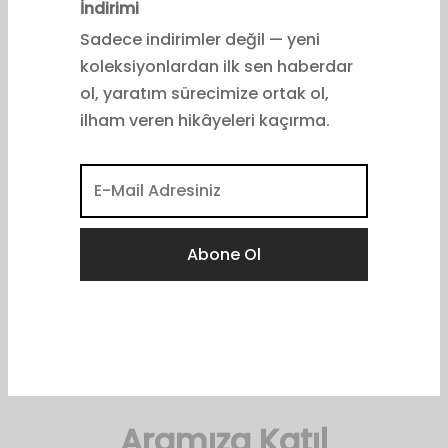
Ürünler
t
İndirimi
₺
1,540.00
+
SEPETE EKLE
Sadece indirimler değil — yeni
Bu
koleksiyonlardan ilk sen haberdar
ürünün
ol, yaratım sürecimize ortak ol,
birden
Katherine Pants | Black
ilham veren hikâyeleri kaçırma.
fazla
₺
4,450.00
varyasyonu
var.
Seçenekler
ürün
sayfasından
seçilebilir
sorumlu bir giyinme pratiği yaratmak ve yaşamı
iyileştirmek için sen de
Aramıza Katıl