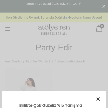
n:
3500 TL VE ÜZERİ ÜCRETSİZ KARGO 🎉
T
Sen Giysilerine Uymak Zorunda Değilsin, Giysilerin Sana Uysun!
0
Back
Back
Back
Party Edit
EKSIYONLAR
GIYIM
GIYIM
Ana Sayfa
/
Ürünler “Party Edit” olarak etiketlendi
our La Mer
lek
olon
lovely) Mistakes
n’s Specials
t
Kindness For All | Crop T-
cs
Shirt
Birlikte Çok Güzeliz %15 Tanışma