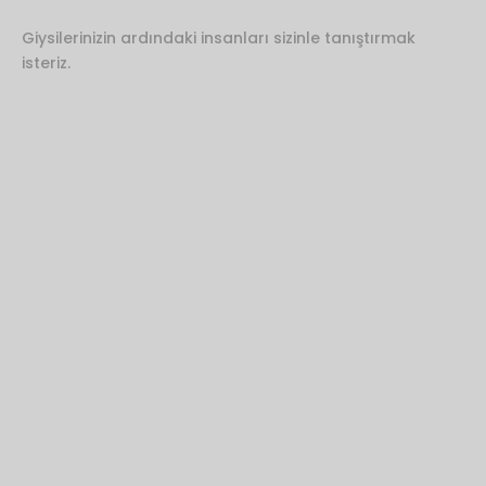
koleksiyonlardan ilk sen haberdar
Giysilerinizin ardındaki insanları sizinle tanıştırmak
ol, yaratım sürecimize ortak ol,
isteriz.
ilham veren hikâyeleri kaçırma.