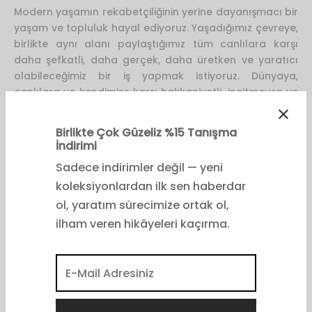
Modern yaşamın rekabetçiliğinin yerine dayanışmacı bir
yaşam ve topluluk hayal ediyoruz. Yaşadığımız çevreye,
birlikte aynı alanı paylaştığımız tüm canlılara karşı
daha şefkatli, daha gerçek, daha üretken ve yaratıcı
olabileceğimiz bir iş yapmak istiyoruz. Dünyaya,
canlılara ve kendimize karşı hakkaniyetli, incitmeyen ve
özen gösteren bir anlayış ile yaşamı dönüştürebilmeyi
diliyoruz. Bu nedenle, moda endüstrisinde iyi, kapsayıcı
ve kolektif bir yaklaşım inşa etmek ve insanın doğa ile
ilişkisini güçlendirmek için ilerleyen bir değişimi
hedefliyoruz.